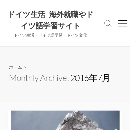
コ
ン
ドイツ生活 | 海外就職やド
テ
イツ語学習サイト
ン
検
メ
索
ニ
ツ
ドイツ生活・ドイツ語学習・ドイツ文化
切
ュ
へ
り
ー
ス
替
え
キ
ッ
ホーム
>
プ
Monthly Archive:
2016年7月