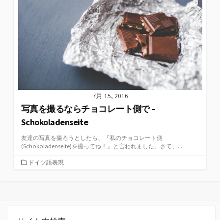
7月 15, 2016
写真を撮るならチョコレート側で –
Schokoladenseite
友達の写真を撮ろうとしたら、『私のチョコレート側
(Schokoladenseite)を撮ってね！』と言われました。さて、...
カ
ドイツ語表現
テ
ゴ
リ
ー