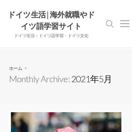
コ
ン
ドイツ生活 | 海外就職やド
テ
イツ語学習サイト
ン
検
メ
索
ニ
ツ
ドイツ生活・ドイツ語学習・ドイツ文化
切
ュ
へ
り
ー
ス
替
え
キ
ッ
ホーム
>
プ
Monthly Archive:
2021年5月