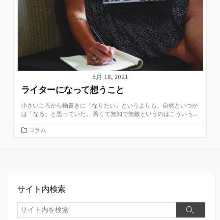
5月 18, 2021
ライターになって想うこと
小さいころから物書きに「なりたい」というよりも、自然といつか
は「なる」と思っていた。 若くて無知で無敵というのはこういう...
カ
コラム
テ
ゴ
リ
ー
サイト内検索
検
検
索