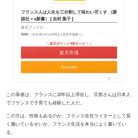
フランス人は人生を三分割して味わい尽くす （講
談社＋α新書） [ 吉村 葉子 ]
楽天ブックス
¥880
（2026/06/24 13:06時点 | 楽天市場調べ）
＼楽天ポイント4倍セール！／
楽天市場
Amazon
ポチップ
この筆者は、フランスに20年以上滞在し、旦那さんは日本人
でフランスで子育ても経験した人だ。
この方は、性格もあるのか、フランス在住ライターとして長
く働いているせいか、フランス生活を本当によく書いてい
る。