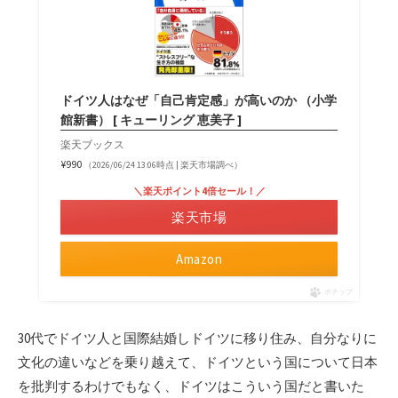
ドイツ人はなぜ「自己肯定感」が高いのか （小学
館新書） [ キューリング 恵美子 ]
楽天ブックス
¥990
（2026/06/24 13:06時点 | 楽天市場調べ）
＼楽天ポイント4倍セール！／
楽天市場
Amazon
ポチップ
30代でドイツ人と国際結婚しドイツに移り住み、自分なりに
文化の違いなどを乗り越えて、ドイツという国について日本
を批判するわけでもなく、ドイツはこういう国だと書いた