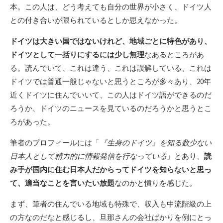
本。この人は、どう考えても自分の世界が小さく、ドイツ人
との付き合いが限られているとしか思えなかった。
ドイツは大きい国ではないけれど、地域ごとに特色があり、
ドイツとして一括りにするには少し無理
なあるところがあ
る。読んでいて、これは違う、これは誤解している、これは
ドイツでは普通一般じゃないと思うところが多々あり、20年
近くドイツに住んでいいて、この人はドイツ語ができるのだ
ろうか、ドイツのニュースを見ているのだろうかと思うとこ
ろがあった。
筆者のプロフィールには「
『生身のドイツ』を知る数少ない
日本人として精力的に情報発信を行なっている
」とあり、
読
み手が国内に住む日本人だからってドイツを知らないと思っ
て、適当なことを言いたい放題
なのかと憤りを感じた。
まず、筆者の住んでいる地域も特殊で、収入も中流階級の上
の方なのだなと感じるし、旦那さんの会社ばかりを例にとっ