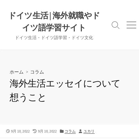
コ
ン
ドイツ生活 | 海外就職やド
テ
イツ語学習サイト
ン
検
メ
索
ニ
ツ
ドイツ生活・ドイツ語学習・ドイツ文化
切
ュ
へ
り
ー
ス
替
え
キ
ッ
ホーム
>
コラム
プ
海外生活エッセイについて
想うこと
公
最
カ
投
9月 10, 2022
9月 10, 2022
コラム
ユカリ
開
終
テ
稿