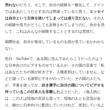
売れない
だろう。そこで、自分の経験を一般化して、ドイツ
ではああだこうだとするのは間違っていると思う。
エッセイ
は自分という主体を抜いてしまっては成り立たない
。その人
の経験や見方がどうしても反映されてしまうのに、自分を消
して、これはみんなが経験することとするのは荒技だ。
国際社会、自分が発信しているものを誰が見ているかわから
ない。
先日、YouTubeで、ある国に住んでみたらこうだったのよう
な日本向けのビデオをのせている人が、その国の言葉で「私
はあなたたちの国が好きです。人種差別はしていません」な
どど謝っている謝罪ビデオがのっていた。その国の人たち
が、字幕を使ってか、
好き勝手に自分の国についてビデオを
作っているこの日本人を非難した
ようだった。（個人的に
は、この人は現地の言語も習って、現地の人とも交流があ
り、確かに日本向けに配信していたけれど、差別しているよ