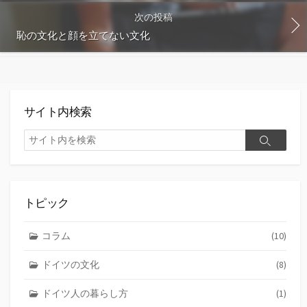
次の投稿
恥の文化と顔を立てない文化
サイト内検索
検
検
索
索
トピック
コラム
(10)
ドイツの文化
(8)
ドイツ人の暮らし方
(1)