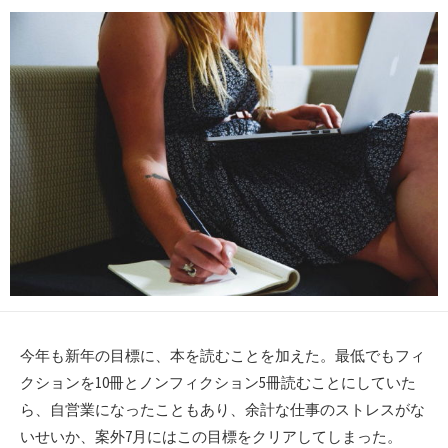
日
更
ゴ
者
新
リ
日
ー
今年も新年の目標に、本を読むことを加えた。最低でもフィ
クションを10冊とノンフィクション5冊読むことにしていた
ら、自営業になったこともあり、余計な仕事のストレスがな
いせいか、案外7月にはこの目標をクリアしてしまった。