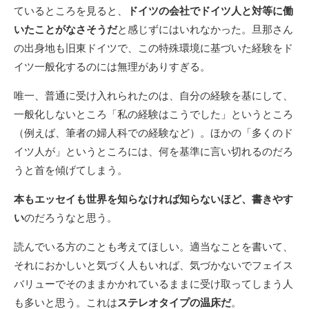
ているところを見ると、
ドイツの会社でドイツ人と対等に働
いたことがなさそうだ
と感じずにはいれなかった。旦那さん
の出身地も旧東ドイツで、この特殊環境に基づいた経験をド
イツ一般化するのには無理がありすぎる。
唯一、普通に受け入れられたのは、自分の経験を基にして、
一般化しないところ「私の経験はこうでした」というところ
（例えば、筆者の婦人科での経験など）。ほかの「多くのド
イツ人が」というところには、何を基準に言い切れるのだろ
うと首を傾げてしまう。
本もエッセイも世界を知らなければ知らないほど、書きやす
い
のだろうなと思う。
読んでいる方のことも考えてほしい。適当なことを書いて、
それにおかしいと気づく人もいれば、気づかないでフェイス
バリューでそのままかかれているままに受け取ってしまう人
も多いと思う。これは
ステレオタイプの温床だ
。