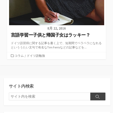
8月 22, 2016
言語学習ー子供と帰国子女はラッキー？
ドイツ語習得に関する記事を書く上で、短期間でペラペラになれる
といううたい文句で有名なTim Ferrisなどの記事などを...
カ
コラム
/
ドイツ語勉強
テ
ゴ
リ
ー
サイト内検索
検
検
索
索