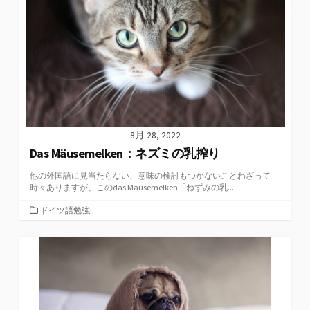
8月 28, 2022
Das Mäusemelken：ネズミの乳搾り
他の外国語に見当たらない、意味の検討もつかないことわざって
時々ありますが、このdas Mäusemelken「ねずみの乳...
カ
ドイツ語勉強
テ
ゴ
リ
ー