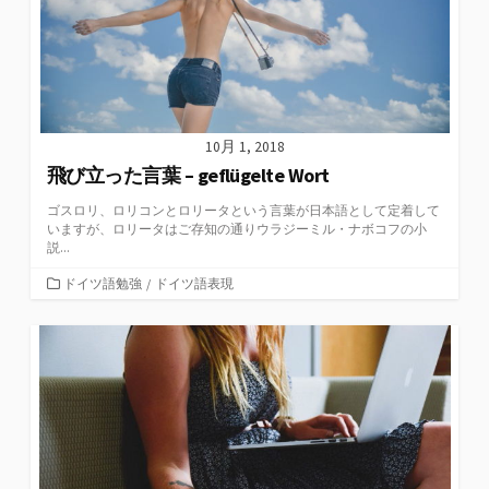
10月 1, 2018
飛び立った言葉 – geflügelte Wort
ゴスロリ、ロリコンとロリータという言葉が日本語として定着して
いますが、ロリータはご存知の通りウラジーミル・ナボコフの小
説...
カ
ドイツ語勉強
/
ドイツ語表現
テ
ゴ
リ
ー