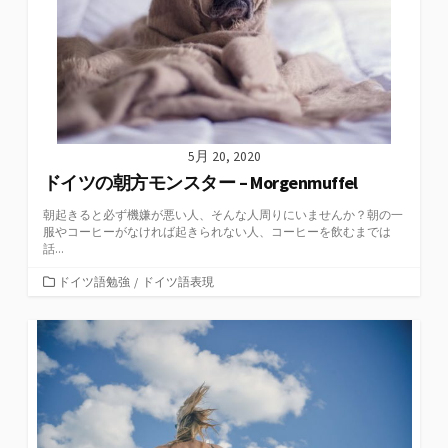
5月 20, 2020
ドイツの朝方モンスター – Morgenmuffel
朝起きると必ず機嫌が悪い人、そんな人周りにいませんか？朝の一
服やコーヒーがなければ起きられない人、コーヒーを飲むまでは
話...
カ
ドイツ語勉強
/
ドイツ語表現
テ
ゴ
リ
ー