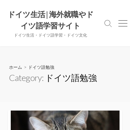
コ
ン
ドイツ生活 | 海外就職やド
テ
イツ語学習サイト
ン
検
メ
索
ニ
ツ
ドイツ生活・ドイツ語学習・ドイツ文化
切
ュ
へ
り
ー
ス
替
え
キ
ッ
ホーム
> ドイツ語勉強
プ
Category:
ドイツ語勉強