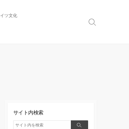
イツ文化
検
索
切
り
替
え
サイト内検索
検
検