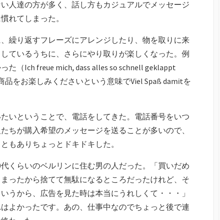
ない人達の方が多く、話し方もカジュアルでメッセージ
に慣れてしまった。
に、繰り返すフレーズにアレンジしたり、物を取りに来
りしているうちに、さらにやり取りが楽しくなった。例
e mich, dass alles so schnell geklappt
お楽しみくださいという意味でViel Spaß damitを
いたいということで、電話をしてきた。電話番号をいつ
人たちが購入希望のメッセージを送ることが多いので、
こともありちょっとドキドキした。
0代くらいのベルリンに住む男の人だった。「買いだめ
しまったから捨てて無駄になるところだったけれど、そ
というから、広告を見た時は本当にうれしくて・・・」
れはよかったです。あの、仕事中なのでちょっと後で連