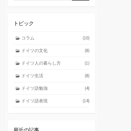
索
索
トピック
コラム
(10)
ドイツの文化
(8)
ドイツ人の暮らし方
(1)
ドイツ生活
(8)
ドイツ語勉強
(4)
ドイツ語表現
(14)
最近の記事