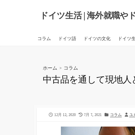
コ
ン
ドイツ生活 | 海外就職
テ
ン
ツ
コラム
ドイツ語
ドイツの文化
ドイツ
へ
ス
キ
ッ
ホーム
>
コラム
プ
中古品を通して現地人
公
最
カ
投
12月 12, 2020
7月 7, 2021
コラム
ユ
開
終
テ
稿
日
更
ゴ
者
新
リ