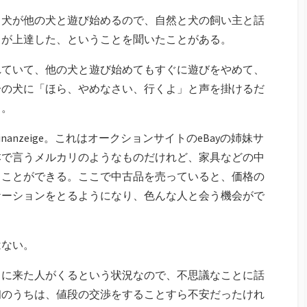
ら犬が他の犬と遊び始めるので、自然と犬の飼い主と話
力が上達した、ということを聞いたことがある。
れていて、他の犬と遊び始めてもすぐに遊びをやめて、
分の犬に「ほら、やめなさい、行くよ」と声を掛けるだ
る。
inanzeige。これはオークションサイトのeBayの姉妹サ
本で言うメルカリのようなものだけれど、家具などの中
ることができる。ここで中古品を売っていると、価格の
ケーションをとるようになり、色んな人と会う機会がで
はない。
りに来た人がくるという状況なので、不思議なことに話
初のうちは、値段の交渉をすることすら不安だったけれ