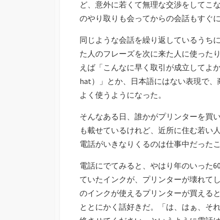
ど、意外に若くて無理な交渉をしてこ
のやり取りも会ってからの会話もすぐ
同じような会話を繰り返しているうち
た人のフレーズを次に来た人に使った
えば「こんなに早く取引が成立してよかった（Ich freu
hat）」とか、日本語にはない表現で、商品を
よく使うようになった。
そんなある日、誰かがプリンターを買
も載せているけれど、近所に住む若い
電話がいきなりくるのは仕事中だった
電話にでてみると、やはり年のいった6
ていたインクが、プリンターが壊れて
のインクが使えるプリンターが買える
ととにかく話好きだ。「は、はぁ、そ